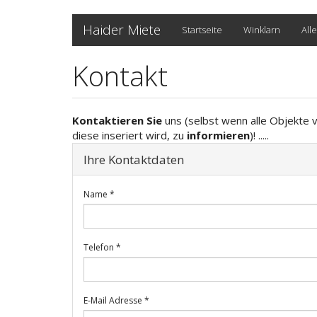
Direkt
Haider Miete
Startseite
Winklarn
Alle
zum
Inhalt
Kontakt
Kontaktieren Sie
uns (selbst wenn alle Objekte v
diese inseriert wird, zu
informieren
)! .....
Ihre Kontaktdaten
Name
*
Telefon
*
E-Mail Adresse
*